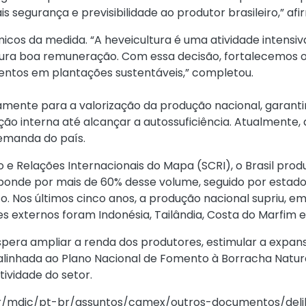
 segurança e previsibilidade ao produtor brasileiro,” afi
micos da medida. “A heveicultura é uma atividade intensi
ura boa remuneração. Com essa decisão, fortalecemos o
ntos em plantações sustentáveis,” completou.
tamente para a valorização da produção nacional, garan
ução interna até alcançar a autossuficiência. Atualment
emanda do país.
e Relações Internacionais do Mapa (SCRI), o Brasil prod
sponde por mais de 60% desse volume, seguido por estado
to. Nos últimos cinco anos, a produção nacional supriu, 
 externos foram Indonésia, Tailândia, Costa do Marfim e
pera ampliar a renda dos produtores, estimular a expans
alinhada ao Plano Nacional de Fomento à Borracha Natur
tividade do setor.
v.br/mdic/pt-br/assuntos/camex/outros-documentos/del