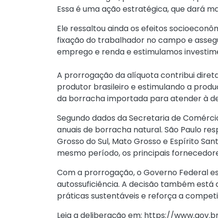
Essa é uma ação estratégica, que dará mais
Ele ressaltou ainda os efeitos socioeconô
fixação do trabalhador no campo e asseg
emprego e renda e estimulamos investime
A prorrogação da alíquota contribui dire
produtor brasileiro e estimulando a prod
da borracha importada para atender à d
Segundo dados da Secretaria de Comércio 
anuais de borracha natural. São Paulo re
Grosso do Sul, Mato Grosso e Espírito San
mesmo período, os principais fornecedores
Com a prorrogação, o Governo Federal es
autossuficiência. A decisão também está 
práticas sustentáveis e reforça a competi
Leia a deliberação em: https://www.go