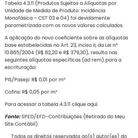
Tabela 4.3.11 (Produtos Sujeitos a Alíquotas por
Unidade de Medida de Produto: Incidência
Monofásica – CST 03 e 04) foi devidamente
parametrizada com os novos valores calculados.
A aplicação do novo coeficiente sobre as alíquotas
base estabelecidas no
Art. 23, inciso II, da Lei nº
10.865/2004
(R$ 82,20 e R$ 379,30), resulta nas
seguintes alíquotas específicas (ad rem) para a
escrituração:
PIS/Pasep: R$ 0,01 por m³
Cofins: R$ 0,05 por m³
Para acessar a tabela 4.3.11 clique
aqui
.
Fonte:
SPED/EFD-Contribuições (
Retirado do Meu
Site Contábil
)
Todos os direitos reservados ao(s) autor(es) do