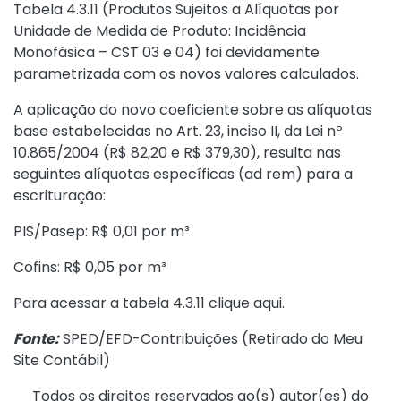
Tabela 4.3.11 (Produtos Sujeitos a Alíquotas por
Unidade de Medida de Produto: Incidência
Monofásica – CST 03 e 04) foi devidamente
parametrizada com os novos valores calculados.
A aplicação do novo coeficiente sobre as alíquotas
base estabelecidas no
Art. 23, inciso II, da Lei nº
10.865/2004
(R$ 82,20 e R$ 379,30), resulta nas
seguintes alíquotas específicas (ad rem) para a
escrituração:
PIS/Pasep: R$ 0,01 por m³
Cofins: R$ 0,05 por m³
Para acessar a tabela 4.3.11 clique
aqui
.
Fonte:
SPED/EFD-Contribuições (
Retirado do Meu
Site Contábil
)
Todos os direitos reservados ao(s) autor(es) do