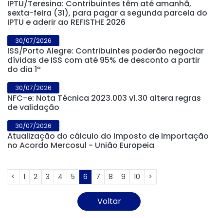
IPTU/Teresina: Contribuintes têm até amanhã,
sexta-feira (31), para pagar a segunda parcela do
IPTU e aderir ao REFISTHE 2026
30/07/2026
ISS/Porto Alegre: Contribuintes poderão negociar
dívidas de ISS com até 95% de desconto a partir
do dia 1º
30/07/2026
NFC-e: Nota Técnica 2023.003 v1.30 altera regras
de validação
30/07/2026
Atualização do cálculo do Imposto de Importação
no Acordo Mercosul - União Europeia
<
1
2
3
4
5
6
7
8
9
10
>
Voltar