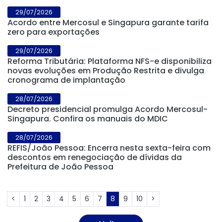
29/07/2026
Acordo entre Mercosul e Singapura garante tarifa
zero para exportações
29/07/2026
Reforma Tributária: Plataforma NFS-e disponibiliza
novas evoluções em Produção Restrita e divulga
cronograma de implantação
28/07/2026
Decreto presidencial promulga Acordo Mercosul-
Singapura. Confira os manuais do MDIC
28/07/2026
REFIS/João Pessoa: Encerra nesta sexta-feira com
descontos em renegociação de dívidas da
Prefeitura de João Pessoa
<
1
2
3
4
5
6
7
8
9
10
>