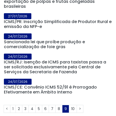
exportação de polpas e frutas congeladas
brasileiras
27/07/2026
ICMS/PR: Inscrição Simplificada de Produtor Rural e
emissão da NFP-e
24/07/2026
Sancionada lei que proíbe produção e
comercialização de foie gras
24/07/2026
ICMS/RJ: Isenção de ICMS para taxistas passa a
ser solicitada exclusivamente pela Central de
Serviços da Secretaria de Fazenda
24/07/2026
ICMS/CE: Convênio ICMS 52/91 é Prorrogado
Efetivamente em Âmbito Interno
<
1
2
3
4
5
6
7
8
9
10
>